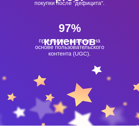
покупки после "дефицита".
97%
клиентов
принимают решения на
основе пользовательского
контента (UGC).